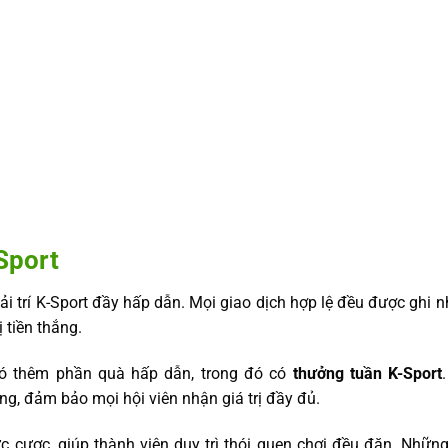
Sport
i trí K-Sport đầy hấp dẫn. Mọi giao dịch hợp lệ đều được ghi 
ị tiền thắng.
có thêm phần quà hấp dẫn, trong đó có
thưởng tuần K-Sport
ng, đảm bảo mọi hội viên nhận giá trị đầy đủ.
c cược, giúp thành viên duy trì thói quen chơi đều đặn. Những