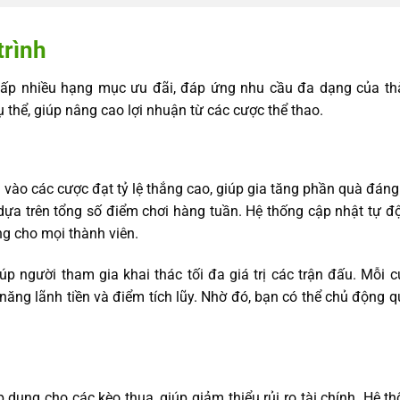
trình
ấp nhiều hạng mục ưu đãi, đáp ứng nhu cầu đa dạng của th
cụ thể, giúp nâng cao lợi nhuận từ các cược thể thao.
 vào các cược đạt tỷ lệ thắng cao, giúp gia tăng phần quà đáng
dựa trên tổng số điểm chơi hàng tuần. Hệ thống cập nhật tự đ
g cho mọi thành viên.
iúp người tham gia khai thác tối đa giá trị các trận đấu. Mỗi 
năng lãnh tiền và điểm tích lũy. Nhờ đó, bạn có thể chủ động 
dụng cho các kèo thua, giúp giảm thiểu rủi ro tài chính. Hệ t