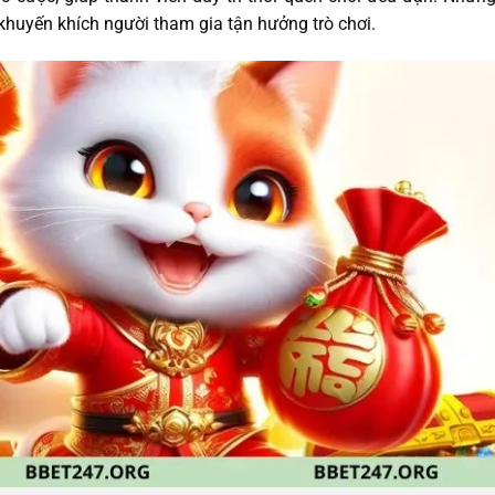
 khuyến khích người tham gia tận hưởng trò chơi.