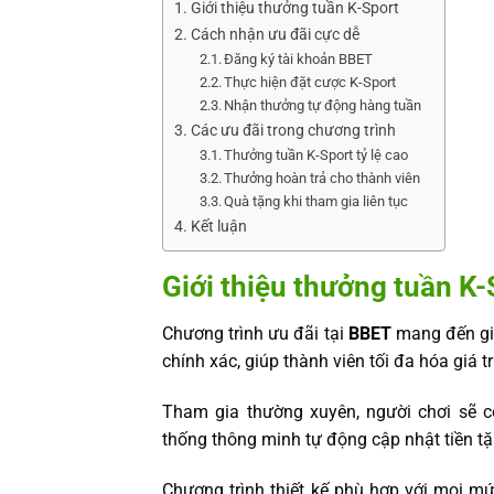
Giới thiệu thưởng tuần K-Sport
Cách nhận ưu đãi cực dễ
Đăng ký tài khoản BBET
Thực hiện đặt cược K-Sport
Nhận thưởng tự động hàng tuần
Các ưu đãi trong chương trình
Thưởng tuần K-Sport tỷ lệ cao
Thưởng hoàn trả cho thành viên
Quà tặng khi tham gia liên tục
Kết luận
Giới thiệu thưởng tuần K-
Chương trình ưu đãi tại
BBET
mang đến giả
chính xác, giúp thành viên tối đa hóa giá tr
Tham gia thường xuyên, người chơi sẽ 
thống thông minh tự động cập nhật tiền tặ
Chương trình thiết kế phù hợp với mọi mứ