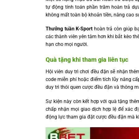
tự động tính toán phần trăm hoàn trả dựa
không mất toàn bộ khoản tiền, nâng cao sự
Thưởng tuần K-Sport
hoàn trả còn giúp bạ
các thành viên yên tâm hơn khi bắt kèo thể
hạn cho mọi người.
Quà tặng khi tham gia liên tục
Hội viên duy trì chơi đều đặn sẽ nhận thê
code miễn phí hoặc điểm tích lũy nâng cấ
duy trì thói quen cược đều đặn và thông m
Sự kiện này còn kết hợp với quà tặng thê
chấp nhận mọi giao dịch hợp lệ để xác đị
động lực tham gia đặt cược đều đặn mà kh