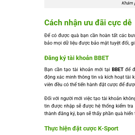
Khám p
Cách nhận ưu đãi cực dễ
Để có được quà bạn cần hoàn tất các bướ
bảo mọi dữ liệu được bảo mật tuyệt đối, gi
Đăng ký tài khoản BBET
Bạn cần tạo tài khoản mới tại
BBET
để đ
động xác minh thông tin và kích hoạt tài k
viên đều có thể tiến hành đặt cược để đư
Đối với người mới việc tạo tài khoản khô
tin được nhập sẽ được hệ thống kiểm tra 
thành đăng ký, bạn sẽ thấy phần quà hiển 
Thực hiện đặt cược K-Sport