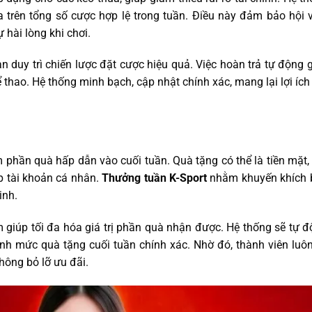
 trên tổng số cược hợp lệ trong tuần. Điều này đảm bảo hội 
 hài lòng khi chơi.
n duy trì chiến lược đặt cược hiệu quả. Việc hoàn trả tự động 
 thao. Hệ thống minh bạch, cập nhật chính xác, mang lại lợi ích
m phần quà hấp dẫn vào cuối tuần. Quà tặng có thể là tiền mặt
p tài khoản cá nhân.
Thưởng tuần K-Sport
nhằm khuyến khích 
inh.
m giúp tối đa hóa giá trị phần quà nhận được. Hệ thống sẽ tự 
nh mức quà tặng cuối tuần chính xác. Nhờ đó, thành viên luô
ông bỏ lỡ ưu đãi.