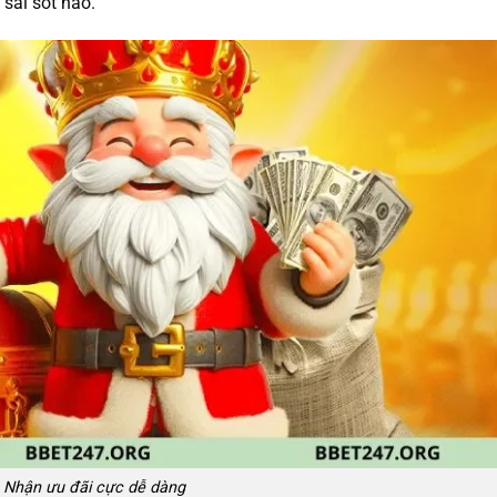
sai sót nào.
Nhận ưu đãi cực dễ dàng