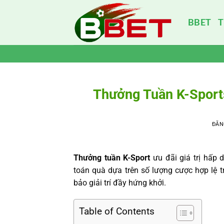
Bỏ
qua
BBET
nội
dung
Thưởng Tuần K-Sport
ĐĂN
Thưởng tuần K-Sport
ưu đãi giá trị hấp 
toán quà dựa trên số lượng cược hợp lệ 
bảo giải trí đầy hứng khởi.
Table of Contents