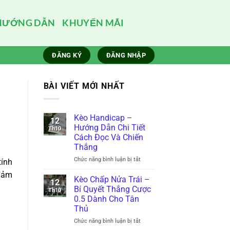
HƯỚNG DẪN
KHUYẾN MÃI
ĐĂNG KÝ
ĐĂNG NHẬP
BÀI VIẾT MỚI NHẤT
Kèo Handicap –
12
Hướng Dẫn Chi Tiết
Th10
Cách Đọc Và Chiến
Thắng
Chức năng bình luận bị tắt
ở
tính
Kèo
 đảm
Handicap
Kèo Chấp Nửa Trái –
12
–
Bí Quyết Thắng Cược
Th10
Hướng
0.5 Dành Cho Tân
Dẫn
Thủ
Chi
Tiết
Chức năng bình luận bị tắt
ở
Cách
Kèo