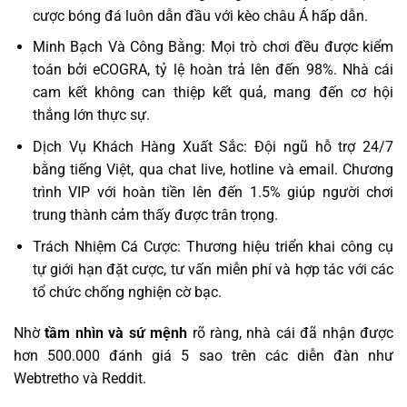
cược bóng đá luôn dẫn đầu với kèo châu Á hấp dẫn.
Minh Bạch Và Công Bằng: Mọi trò chơi đều được kiểm
toán bởi eCOGRA, tỷ lệ hoàn trả lên đến 98%. Nhà cái
cam kết không can thiệp kết quả, mang đến cơ hội
thắng lớn thực sự.
Dịch Vụ Khách Hàng Xuất Sắc: Đội ngũ hỗ trợ 24/7
bằng tiếng Việt, qua chat live, hotline và email. Chương
trình VIP với hoàn tiền lên đến 1.5% giúp người chơi
trung thành cảm thấy được trân trọng.
Trách Nhiệm Cá Cược: Thương hiệu triển khai công cụ
tự giới hạn đặt cược, tư vấn miễn phí và hợp tác với các
tổ chức chống nghiện cờ bạc.
Nhờ
tầm nhìn và sứ mệnh
rõ ràng, nhà cái đã nhận được
hơn 500.000 đánh giá 5 sao trên các diễn đàn như
Webtretho và Reddit.