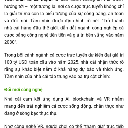
hướng tới – một tương lai nơi cá cược trực tuyến không chỉ
là giải trí mà còn là biểu tượng của sự công bằng, an toàn
và đổi mới. Tầm nhìn được định hình rõ nét: “Trở thành
nhà cái hàng đầu thế giới, dẫn dắt ngành công nghiệp cá
cược bằng công nghệ tiên tiến và giá trị bền vững vào năm
2030”.
Trong bối cảnh ngành cá cược trực tuyến dự kiến đạt giá trị
100 tỷ USD toàn cầu vào năm 2025, nhà cái nhận thức rõ
rằng sự khác biệt nằm ở khả năng dự báo và thích ứng.
Tầm nhìn của nhà cái tập trung vào ba trụ cột chính:
Đổi mới công nghệ
Nhà cái cam kết ứng dụng AI, blockchain và VR nhằm
mang đến trải nghiệm cá cược sống động, chân thực như
đang ở sòng bạc thực thụ.
Nhờ công nghệ VR, người chơi có thể “tham gia” trực tiếp