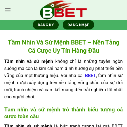
Bỏ
qua
nội
dung
ĐĂNG KÝ
ĐĂNG NHẬP
Tầm Nhìn Và Sứ Mệnh BBET – Nền Tảng
Cá Cược Uy Tín Hàng Đầu
Tầm nhìn và sứ mệnh
không chỉ là những tuyên ngôn
suông mà còn là kim chỉ nam định hướng sự phát triển bền
vững của một thương hiệu. Với nhà cái
BBET
, tầm nhìn sứ
mệnh được xây dựng trên nền tảng vững chắc của sự đổi
mới, trách nhiệm và cam kết mang đến trải nghiệm tốt nhất
cho người chơi.
Tầm nhìn và sứ mệnh trở thành biểu tượng cá
cược toàn cầu
Tầm nhìn và sứ mệnh
là bức tranh tương lai mà BBET