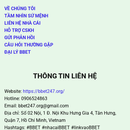
VỀ CHÚNG TÔI
TẦM NHÌN SỨ MỆNH
LIÊN HỆ NHÀ CÁI
HỖ TRỢ CSKH
GỬI PHẢN HỒI
CÂU HỎI THƯỜNG GẶP
ĐẠI LÝ BBET
THÔNG TIN LIÊN HỆ
Website:
https://bbet247.org/
Hotline: 0906524863
Email:
bbet247.org@gmail.com
Địa chỉ: Số 02 Nội, 1 Đ. Nội Khu Hưng Gia 4, Tân Hưng,
Quận 7, Hồ Chí Minh, Vietnam
Hashtags: #BBET #nhacaiBBET #linkvaoBBET