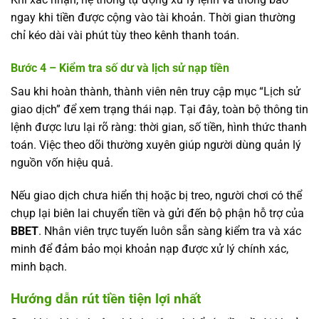
ngay khi tiền được cộng vào tài khoản. Thời gian thường
chỉ kéo dài vài phút tùy theo kênh thanh toán.
Bước 4 – Kiểm tra số dư và lịch sử nạp tiền
Sau khi hoàn thành, thành viên nên truy cập mục “Lịch sử
giao dịch” để xem trạng thái nạp. Tại đây, toàn bộ thông tin
lệnh được lưu lại rõ ràng: thời gian, số tiền, hình thức thanh
toán. Việc theo dõi thường xuyên giúp người dùng quản lý
nguồn vốn hiệu quả.
Nếu giao dịch chưa hiển thị hoặc bị treo, người chơi có thể
chụp lại biên lai chuyển tiền và gửi đến bộ phận hỗ trợ của
BBET
. Nhân viên trực tuyến luôn sẵn sàng kiểm tra và xác
minh để đảm bảo mọi khoản nạp được xử lý chính xác,
minh bạch.
Hướng dẫn rút tiền tiện lợi nhất