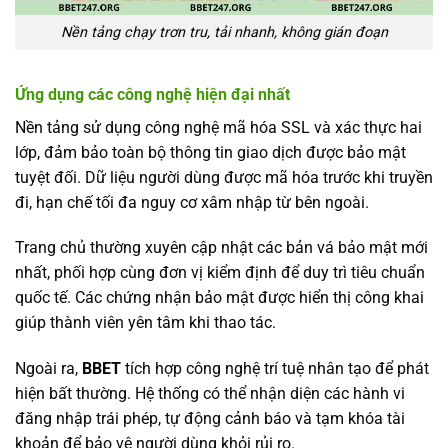
Nền tảng chạy trơn tru, tải nhanh, không gián đoạn
Ứng dụng các công nghệ hiện đại nhất
Nền tảng sử dụng công nghệ mã hóa SSL và xác thực hai
lớp, đảm bảo toàn bộ thông tin giao dịch được bảo mật
tuyệt đối. Dữ liệu người dùng được mã hóa trước khi truyền
đi, hạn chế tối đa nguy cơ xâm nhập từ bên ngoài.
Trang chủ thường xuyên cập nhật các bản vá bảo mật mới
nhất, phối hợp cùng đơn vị kiểm định để duy trì tiêu chuẩn
quốc tế. Các chứng nhận bảo mật được hiển thị công khai
giúp thành viên yên tâm khi thao tác.
Ngoài ra,
BBET
tích hợp công nghệ trí tuệ nhân tạo để phát
hiện bất thường. Hệ thống có thể nhận diện các hành vi
đăng nhập trái phép, tự động cảnh báo và tạm khóa tài
khoản để bảo vệ người dùng khỏi rủi ro.