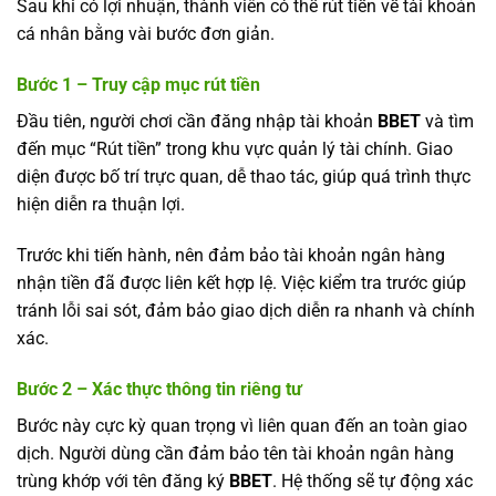
Sau khi có lợi nhuận, thành viên có thể rút tiền về tài khoản
cá nhân bằng vài bước đơn giản.
Bước 1 – Truy cập mục rút tiền
Đầu tiên, người chơi cần đăng nhập tài khoản
BBET
và tìm
đến mục “Rút tiền” trong khu vực quản lý tài chính. Giao
diện được bố trí trực quan, dễ thao tác, giúp quá trình thực
hiện diễn ra thuận lợi.
Trước khi tiến hành, nên đảm bảo tài khoản ngân hàng
nhận tiền đã được liên kết hợp lệ. Việc kiểm tra trước giúp
tránh lỗi sai sót, đảm bảo giao dịch diễn ra nhanh và chính
xác.
Bước 2 – Xác thực thông tin riêng tư
Bước này cực kỳ quan trọng vì liên quan đến an toàn giao
dịch. Người dùng cần đảm bảo tên tài khoản ngân hàng
trùng khớp với tên đăng ký
BBET
. Hệ thống sẽ tự động xác