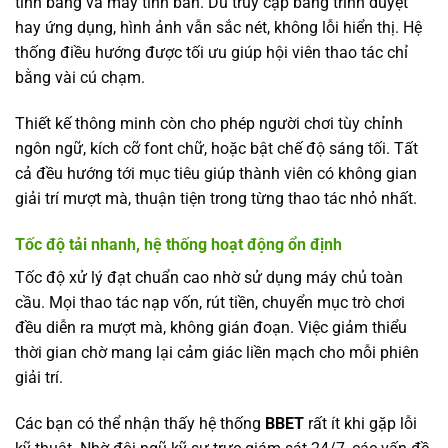
tính bảng và máy tính bàn. Dù truy cập bằng trình duyệt
hay ứng dụng, hình ảnh vẫn sắc nét, không lỗi hiển thị. Hệ
thống điều hướng được tối ưu giúp hội viên thao tác chỉ
bằng vài cú chạm.
Thiết kế thông minh còn cho phép người chơi tùy chỉnh
ngôn ngữ, kích cỡ font chữ, hoặc bật chế độ sáng tối. Tất
cả đều hướng tới mục tiêu giúp thành viên có không gian
giải trí mượt mà, thuận tiện trong từng thao tác nhỏ nhất.
Tốc độ tải nhanh, hệ thống hoạt động ổn định
Tốc độ xử lý đạt chuẩn cao nhờ sử dụng máy chủ toàn
cầu. Mọi thao tác nạp vốn, rút tiền, chuyển mục trò chơi
đều diễn ra mượt mà, không gián đoạn. Việc giảm thiểu
thời gian chờ mang lại cảm giác liền mạch cho mỗi phiên
giải trí.
Các bạn có thể nhận thấy hệ thống
BBET
rất ít khi gặp lỗi