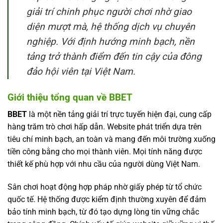
giải trí chinh phục người chơi nhờ giao
diện mượt mà, hệ thống dịch vụ chuyên
nghiệp. Với định hướng minh bạch, nền
tảng trở thành điểm đến tin cậy của đông
đảo hội viên tại Việt Nam.
Giới thiệu tổng quan về BBET
BBET
là một nền tảng giải trí trực tuyến hiện đại, cung cấp
hàng trăm trò chơi hấp dẫn. Website phát triển dựa trên
tiêu chí minh bạch, an toàn và mang đến môi trường xuống
tiền công bằng cho mọi thành viên. Mọi tính năng được
thiết kế phù hợp với nhu cầu của người dùng Việt Nam.
Sân chơi hoạt động hợp pháp nhờ giấy phép từ tổ chức
quốc tế. Hệ thống được kiểm định thường xuyên để đảm
bảo tính minh bạch, từ đó tạo dựng lòng tin vững chắc