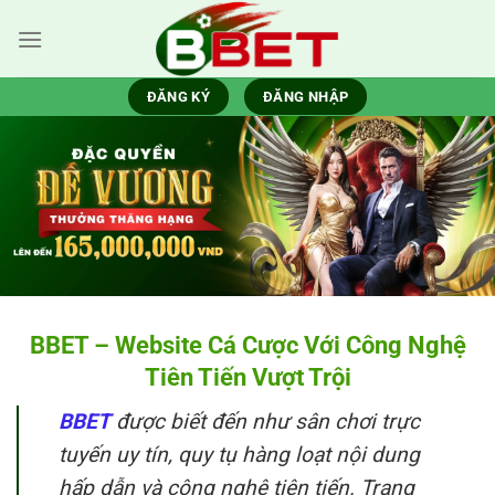
Bỏ
qua
nội
dung
ĐĂNG KÝ
ĐĂNG NHẬP
BBET – Website Cá Cược Với Công Nghệ
Tiên Tiến Vượt Trội
BBET
được biết đến như sân chơi trực
tuyến uy tín, quy tụ hàng loạt nội dung
hấp dẫn và công nghệ tiên tiến. Trang