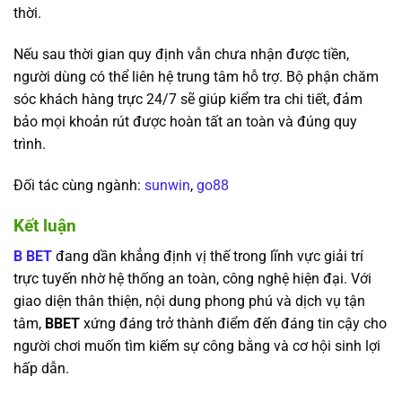
thời.
Nếu sau thời gian quy định vẫn chưa nhận được tiền,
người dùng có thể liên hệ trung tâm hỗ trợ. Bộ phận chăm
sóc khách hàng trực 24/7 sẽ giúp kiểm tra chi tiết, đảm
bảo mọi khoản rút được hoàn tất an toàn và đúng quy
trình.
Đối tác cùng ngành:
sunwin
,
go88
Kết luận
B BET
đang dần khẳng định vị thế trong lĩnh vực giải trí
trực tuyến nhờ hệ thống an toàn, công nghệ hiện đại. Với
giao diện thân thiện, nội dung phong phú và dịch vụ tận
tâm,
BBET
xứng đáng trở thành điểm đến đáng tin cậy cho
người chơi muốn tìm kiếm sự công bằng và cơ hội sinh lợi
hấp dẫn.