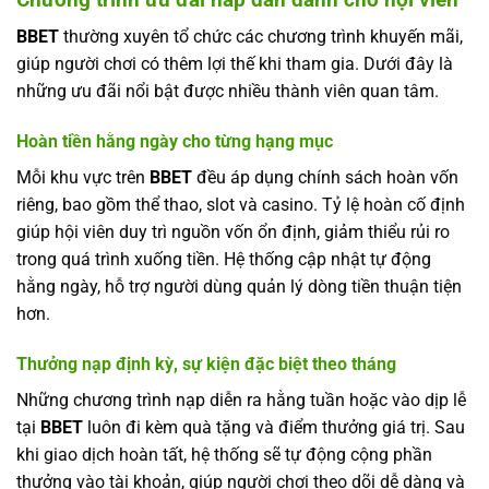
BBET
thường xuyên tổ chức các chương trình khuyến mãi,
giúp người chơi có thêm lợi thế khi tham gia. Dưới đây là
những ưu đãi nổi bật được nhiều thành viên quan tâm.
Hoàn tiền hằng ngày cho từng hạng mục
Mỗi khu vực trên
BBET
đều áp dụng chính sách hoàn vốn
riêng, bao gồm thể thao, slot và casino. Tỷ lệ hoàn cố định
giúp hội viên duy trì nguồn vốn ổn định, giảm thiểu rủi ro
trong quá trình xuống tiền. Hệ thống cập nhật tự động
hằng ngày, hỗ trợ người dùng quản lý dòng tiền thuận tiện
hơn.
Thưởng nạp định kỳ, sự kiện đặc biệt theo tháng
Những chương trình nạp diễn ra hằng tuần hoặc vào dịp lễ
tại
BBET
luôn đi kèm quà tặng và điểm thưởng giá trị. Sau
khi giao dịch hoàn tất, hệ thống sẽ tự động cộng phần
thưởng vào tài khoản, giúp người chơi theo dõi dễ dàng và