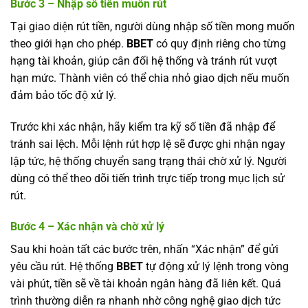
Bước 3 – Nhập số tiền muốn rút
Tại giao diện rút tiền, người dùng nhập số tiền mong muốn
theo giới hạn cho phép.
BBET
có quy định riêng cho từng
hạng tài khoản, giúp cân đối hệ thống và tránh rút vượt
hạn mức. Thành viên có thể chia nhỏ giao dịch nếu muốn
đảm bảo tốc độ xử lý.
Trước khi xác nhận, hãy kiểm tra kỹ số tiền đã nhập để
tránh sai lệch. Mỗi lệnh rút hợp lệ sẽ được ghi nhận ngay
lập tức, hệ thống chuyển sang trạng thái chờ xử lý. Người
dùng có thể theo dõi tiến trình trực tiếp trong mục lịch sử
rút.
Bước 4 – Xác nhận và chờ xử lý
Sau khi hoàn tất các bước trên, nhấn “Xác nhận” để gửi
yêu cầu rút. Hệ thống
BBET
tự động xử lý lệnh trong vòng
vài phút, tiền sẽ về tài khoản ngân hàng đã liên kết. Quá
trình thường diễn ra nhanh nhờ công nghệ giao dịch tức