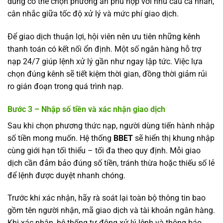
dùng có thể chọn phương án phù hợp với nhu cầu cá nhân,
cân nhắc giữa tốc độ xử lý và mức phí giao dịch.
Để giao dịch thuận lợi, hội viên nên ưu tiên những kênh
thanh toán có kết nối ổn định. Một số ngân hàng hỗ trợ
nạp 24/7 giúp lệnh xử lý gần như ngay lập tức. Việc lựa
chọn đúng kênh sẽ tiết kiệm thời gian, đồng thời giảm rủi
ro gián đoạn trong quá trình nạp.
Bước 3 – Nhập số tiền và xác nhận giao dịch
Sau khi chọn phương thức nạp, người dùng tiến hành nhập
số tiền mong muốn. Hệ thống
BBET
sẽ hiển thị khung nhập
cùng giới hạn tối thiểu – tối đa theo quy định. Mỗi giao
dịch cần đảm bảo đúng số tiền, tránh thừa hoặc thiếu số lẻ
để lệnh được duyệt nhanh chóng.
Trước khi xác nhận, hãy rà soát lại toàn bộ thông tin bao
gồm tên người nhận, mã giao dịch và tài khoản ngân hàng.
Khi xác nhận, hệ thống tự động xử lý lệnh và thông báo