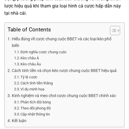
lược hiệu quả khi tham gia loại hình cá cược hấp dẫn này
tại nhà cái.
Table of Contents
Hiểu đúng về cược chung cuộc BBET và các loại kèo phổ
biến
Định nghĩa cược chung cuộc
Kèo châu Á
Kèo châu Âu
Cách tính tiền và chọn kèo cược chung cuộc BBET hiệu quả
Tỷ lệ cược
Cách tính tiền thắng
Ví dụ minh họa
Kinh nghiệm và mẹo chơi cược chung cuộc BBET chính xác
Phân tích đội bóng
Theo dõi phong độ
Cập nhật thông tin
Kết luận