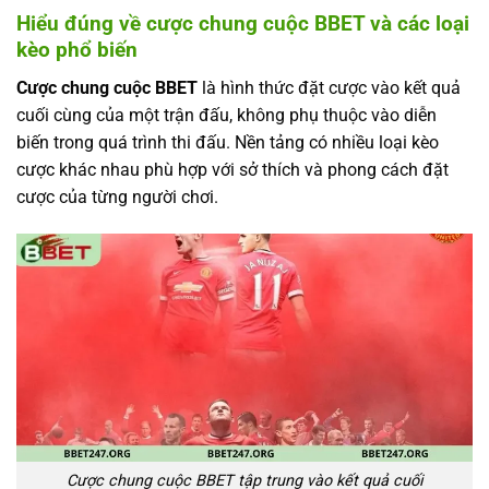
Hiểu đúng về cược chung cuộc BBET và các loại
kèo phổ biến
Cược chung cuộc BBET
là hình thức đặt cược vào kết quả
cuối cùng của một trận đấu, không phụ thuộc vào diễn
biến trong quá trình thi đấu. Nền tảng có nhiều loại kèo
cược khác nhau phù hợp với sở thích và phong cách đặt
cược của từng người chơi.
Cược chung cuộc BBET tập trung vào kết quả cuối