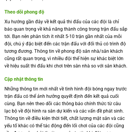
Theo dõi phong độ
Xu hướng gần đây về kết quả thi đấu của các đội là chỉ
báo quan trọng về khả năng thành công trong trận đấu sắp
tới. Bạn nên phân tích ít nhất 5-10 trận gần nhất của mỗi
đội, chú ý đặc biệt đến các trận đấu với đối thủ có trình độ
tương đương. Thông tin về phong độ sân nhà/sân khách
cũng rất quan trọng, vì nhiều đội thể hiện sự khác biệt lớn
về hiệu suất thi đấu khi chơi trên sân nhà so với sân khách.
Cập nhật thông tin
Những thông tin mới nhất về tình hình đội bóng ngay trước
trận đấu có thể ảnh hưởng quyết định đến kết quả cuối
cùng. Bạn nên theo dõi các thông báo chính thức từ câu
lạc bộ về đội hình ra sân dự kiến và các vấn đề phát sinh.
Thông tin về điều kiện thời tiết, chất lượng mặt sân và các
yếu tố khác có thể tác động đến lối chơi của các đội cũng