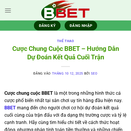
Bỏ
qua
nội
dung
ĐĂNG KÝ
ĐĂNG NHẬP
THỂ THAO
Cược Chung Cuộc BBET – Hướng Dẫn
Dự Đoán Kết Quả Cuối Trận
ĐĂNG VÀO
THÁNG 10 12, 2025
BỞI
SEO
Cược chung cuộc BBET
là một trong những hình thức cá
cược phổ biến nhất tại sân chơi uy tín hàng đầu hiện nay.
BBET
mang đến cho người chơi cơ hội dự đoán kết quả
cuối cùng của trận đấu với đa dạng thị trường cược và tỷ lệ
cạnh tranh. Hãy cùng tìm hiểu chi tiết về cách thức hoạt
động, phương pháp tính toán tiền thưởng và những chiến