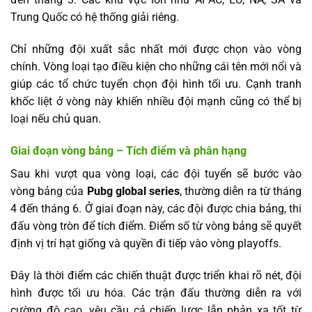
Trung Quốc có hệ thống giải riêng.
Chỉ những đội xuất sắc nhất mới được chọn vào vòng
chính. Vòng loại tạo điều kiện cho những cái tên mới nổi và
giúp các tổ chức tuyển chọn đội hình tối ưu. Cạnh tranh
khốc liệt ở vòng này khiến nhiều đội mạnh cũng có thể bị
loại nếu chủ quan.
Giai đoạn vòng bảng – Tích điểm và phân hạng
Sau khi vượt qua vòng loại, các đội tuyển sẽ bước vào
vòng bảng của
Pubg global series
, thường diễn ra từ tháng
4 đến tháng 6. Ở giai đoạn này, các đội được chia bảng, thi
đấu vòng tròn để tích điểm. Điểm số từ vòng bảng sẽ quyết
định vị trí hạt giống và quyền đi tiếp vào vòng playoffs.
Đây là thời điểm các chiến thuật được triển khai rõ nét, đội
hình được tối ưu hóa. Các trận đấu thường diễn ra với
cường độ cao, yêu cầu cả chiến lược lẫn phản xạ tốt từ