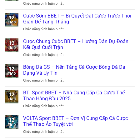
Chi
Chức năng bình luận bị tắt
ở
Hướng
Tiết
Cược
Dẫn
Mùa
Đặc
Cược Sớm BBET – Bí Quyết Đặt Cược Trước Thời
Chi
2025-
12
Biệt
Tiết
Gian Để Tăng Thắng
2026
Th10
BBet
Chơi
Chức năng bình luận bị tắt
ở
–
Multiple
Cược
Khám
Bet
Sớm
Cược Chung Cuộc BBET – Hướng Dẫn Dự Đoán
Phá
Thắng
12
BBET
Những
Kết Quả Cuối Trận
Lớn
Th10
–
Hình
Chức năng bình luận bị tắt
ở
Bí
Thức
Cược
Quyết
Hấp
Chung
Bóng Đá GS – Nền Tảng Cá Cược Bóng Đá Đa
Đặt
Dẫn
12
Cuộc
Cược
Dạng Và Uy Tín
Năm
Th10
BBET
Trước
2025
Chức năng bình luận bị tắt
ở
–
Thời
Bóng
Hướng
Gian
Đá
BTI Sport BBET – Nhà Cung Cấp Cá Cược Thể
Dẫn
Để
12
GS
Dự
Thao Hàng Đầu 2025
Tăng
Th10
–
Đoán
Thắng
Chức năng bình luận bị tắt
ở
Nền
Kết
BTI
Tảng
Quả
Sport
VOLTA Sport BBET – Đơn Vị Cung Cấp Cá Cược
Cá
Cuối
12
BBET
Cược
Thể Thao Ảo Tuyệt vời
Trận
Th10
–
Bóng
Chức năng bình luận bị tắt
ở
Nhà
Đá
VOLTA
Cung
Đa