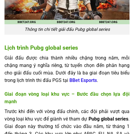
Thông tin chi tiết giải đấu Pubg global series
Lịch trình Pubg global series
Giải đấu được chia thành nhiều chặng trong năm, mỗi
chặng mang ý nghĩa riêng, từ tuyển chọn đến phân hạng
cho giải đấu cuối mùa. Dưới đây là ba giai đoạn tiêu biểu
trong lịch trình thi đấu PGS tại
BBet Esports
.
Giai đoạn vòng loại khu vực – Bước đầu chọn lựa đội
mạnh
Trước khi đến với vòng đấu chính, các đội phải vượt qua
vòng loại khu vực để giành vé tham dự
Pubg global series
.
Giai đoạn này thường tổ chức vào đầu năm, từ tháng 1
đến tháng 3. Các khu vực lớn như APAC, EU, NA, SA và