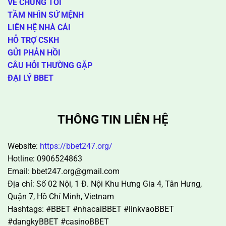
VỀ CHÚNG TÔI
TẦM NHÌN SỨ MỆNH
LIÊN HỆ NHÀ CÁI
HỖ TRỢ CSKH
GỬI PHẢN HỒI
CÂU HỎI THƯỜNG GẶP
ĐẠI LÝ BBET
THÔNG TIN LIÊN HỆ
Website:
https://bbet247.org/
Hotline: 0906524863
Email:
bbet247.org@gmail.com
Địa chỉ: Số 02 Nội, 1 Đ. Nội Khu Hưng Gia 4, Tân Hưng,
Quận 7, Hồ Chí Minh, Vietnam
Hashtags: #BBET #nhacaiBBET #linkvaoBBET
#dangkyBBET #casinoBBET