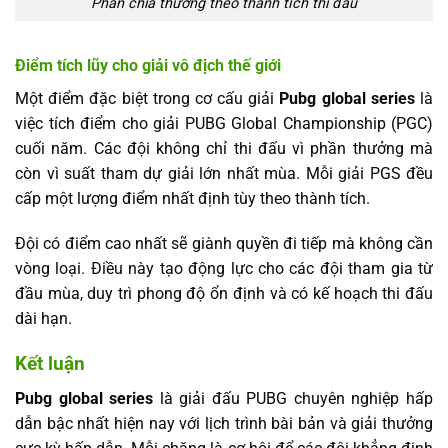
Phân chia thưởng theo thành tích thi đấu
Điểm tích lũy cho giải vô địch thế giới
Một điểm đặc biệt trong cơ cấu giải
Pubg global series
là
việc tích điểm cho giải PUBG Global Championship (PGC)
cuối năm. Các đội không chỉ thi đấu vì phần thưởng mà
còn vì suất tham dự giải lớn nhất mùa. Mỗi giải PGS đều
cấp một lượng điểm nhất định tùy theo thành tích.
Đội có điểm cao nhất sẽ giành quyền đi tiếp mà không cần
vòng loại. Điều này tạo động lực cho các đội tham gia từ
đầu mùa, duy trì phong độ ổn định và có kế hoạch thi đấu
dài hạn.
Kết luận
Pubg global series
là giải đấu PUBG chuyên nghiệp hấp
dẫn bậc nhất hiện nay với lịch trình bài bản và giải thưởng