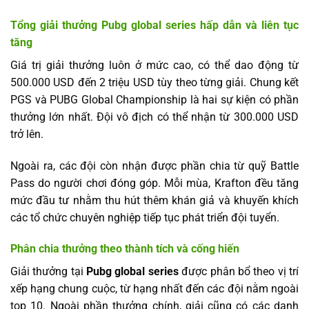
Tổng giải thưởng Pubg global series hấp dẫn và liên tục
tăng
Giá trị giải thưởng luôn ở mức cao, có thể dao động từ
500.000 USD đến 2 triệu USD tùy theo từng giải. Chung kết
PGS và PUBG Global Championship là hai sự kiện có phần
thưởng lớn nhất. Đội vô địch có thể nhận từ 300.000 USD
trở lên.
Ngoài ra, các đội còn nhận được phần chia từ quỹ Battle
Pass do người chơi đóng góp. Mỗi mùa, Krafton đều tăng
mức đầu tư nhằm thu hút thêm khán giả và khuyến khích
các tổ chức chuyên nghiệp tiếp tục phát triển đội tuyển.
Phân chia thưởng theo thành tích và cống hiến
Giải thưởng tại
Pubg global series
được phân bổ theo vị trí
xếp hạng chung cuộc, từ hạng nhất đến các đội nằm ngoài
top 10. Ngoài phần thưởng chính, giải cũng có các danh