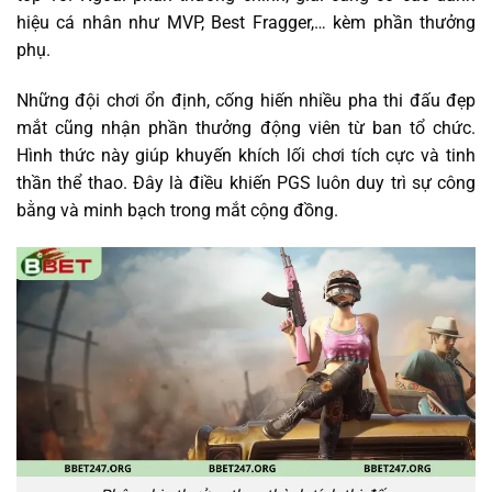
hiệu cá nhân như MVP, Best Fragger,… kèm phần thưởng
phụ.
Những đội chơi ổn định, cống hiến nhiều pha thi đấu đẹp
mắt cũng nhận phần thưởng động viên từ ban tổ chức.
Hình thức này giúp khuyến khích lối chơi tích cực và tinh
thần thể thao. Đây là điều khiến PGS luôn duy trì sự công
bằng và minh bạch trong mắt cộng đồng.