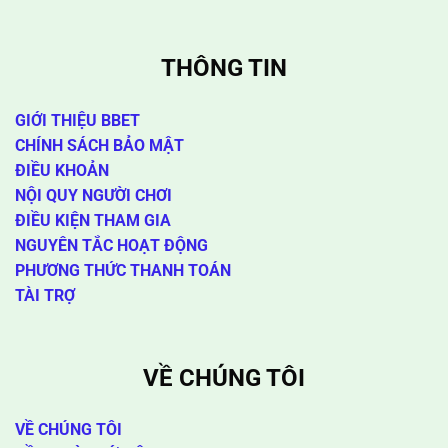
THÔNG TIN
GIỚI THIỆU BBET
CHÍNH SÁCH BẢO MẬT
ĐIỀU KHOẢN
NỘI QUY NGƯỜI CHƠI
ĐIỀU KIỆN THAM GIA
NGUYÊN TẮC HOẠT ĐỘNG
PHƯƠNG THỨC THANH TOÁN
TÀI TRỢ
VỀ CHÚNG TÔI
VỀ CHÚNG TÔI