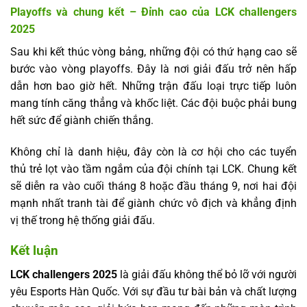
Playoffs và chung kết – Đỉnh cao của LCK challengers
2025
Sau khi kết thúc vòng bảng, những đội có thứ hạng cao sẽ
bước vào vòng playoffs. Đây là nơi giải đấu trở nên hấp
dẫn hơn bao giờ hết. Những trận đấu loại trực tiếp luôn
mang tính căng thẳng và khốc liệt. Các đội buộc phải bung
hết sức để giành chiến thắng.
Không chỉ là danh hiệu, đây còn là cơ hội cho các tuyển
thủ trẻ lọt vào tầm ngắm của đội chính tại LCK. Chung kết
sẽ diễn ra vào cuối tháng 8 hoặc đầu tháng 9, nơi hai đội
mạnh nhất tranh tài để giành chức vô địch và khẳng định
vị thế trong hệ thống giải đấu.
Kết luận
LCK challengers 2025
là giải đấu không thể bỏ lỡ với người
yêu Esports Hàn Quốc. Với sự đầu tư bài bản và chất lượng