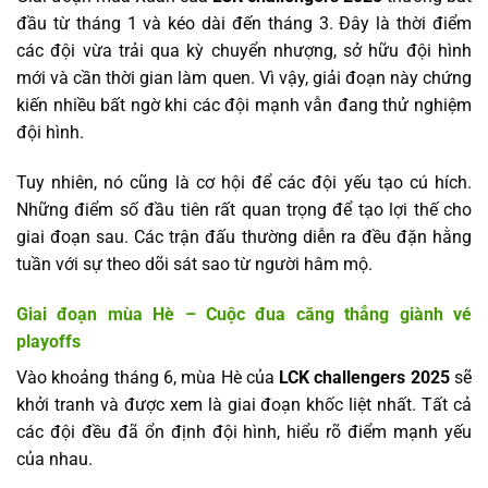
đầu từ tháng 1 và kéo dài đến tháng 3. Đây là thời điểm
các đội vừa trải qua kỳ chuyển nhượng, sở hữu đội hình
mới và cần thời gian làm quen. Vì vậy, giải đoạn này chứng
kiến nhiều bất ngờ khi các đội mạnh vẫn đang thử nghiệm
đội hình.
Tuy nhiên, nó cũng là cơ hội để các đội yếu tạo cú hích.
Những điểm số đầu tiên rất quan trọng để tạo lợi thế cho
giai đoạn sau. Các trận đấu thường diễn ra đều đặn hằng
tuần với sự theo dõi sát sao từ người hâm mộ.
Giai đoạn mùa Hè – Cuộc đua căng thẳng giành vé
playoffs
Vào khoảng tháng 6, mùa Hè của
LCK challengers 2025
sẽ
khởi tranh và được xem là giai đoạn khốc liệt nhất. Tất cả
các đội đều đã ổn định đội hình, hiểu rõ điểm mạnh yếu
của nhau.