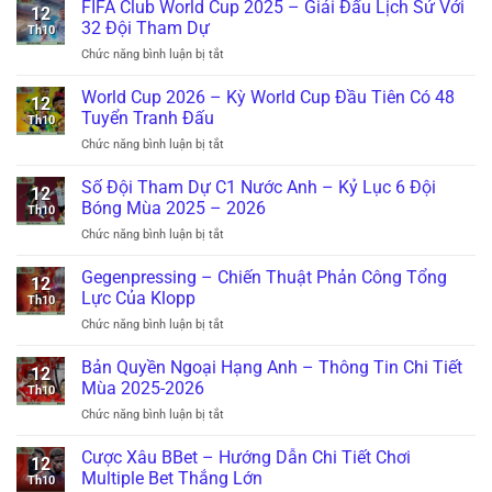
Đoán
FIFA Club World Cup 2025 – Giải Đấu Lịch Sử Với
Quyết
Thắng
12
Bóng
Thắng
32 Đội Tham Dự
Th10
Đá
Cược
Chức năng bình luận bị tắt
ở
–
0.5
FIFA
Phân
Dành
Club
World Cup 2026 – Kỳ World Cup Đầu Tiên Có 48
Tích
Cho
12
World
Chuyên
Tuyển Tranh Đấu
Tân
Th10
Cup
Sâu
Thủ
Chức năng bình luận bị tắt
ở
2025
Tăng
World
–
Tỷ
Cup
Số Đội Tham Dự C1 Nước Anh – Kỷ Lục 6 Đội
Giải
Lệ
12
2026
Đấu
Bóng Mùa 2025 – 2026
Thắng
Th10
–
Lịch
Chức năng bình luận bị tắt
ở
Kỳ
Sử
Số
World
Với
Đội
Gegenpressing – Chiến Thuật Phản Công Tổng
Cup
32
12
Tham
Đầu
Lực Của Klopp
Đội
Th10
Dự
Tiên
Tham
Chức năng bình luận bị tắt
ở
C1
Có
Dự
Gegenpressing
Nước
48
–
Bản Quyền Ngoại Hạng Anh – Thông Tin Chi Tiết
Anh
Tuyển
12
Chiến
–
Mùa 2025-2026
Tranh
Th10
Thuật
Kỷ
Đấu
Chức năng bình luận bị tắt
ở
Phản
Lục
Bản
Công
6
Quyền
Cược Xâu BBet – Hướng Dẫn Chi Tiết Chơi
Tổng
Đội
12
Ngoại
Lực
Multiple Bet Thắng Lớn
Bóng
Th10
Hạng