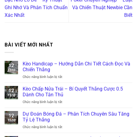
Ghi Nhớ Và Phân Tích Chuẩn
Và Chiến Thuật Newbie Cần
Xác Nhất
Biết
BÀI VIẾT MỚI NHẤT
Kèo Handicap – Hướng Dẫn Chi Tiết Cách Đọc Và
12
Chiến Thắng
Th10
Chức năng bình luận bị tắt
ở
Kèo
Handicap
Kèo Chấp Nửa Trái – Bí Quyết Thắng Cược 0.5
12
–
Dành Cho Tân Thủ
Th10
Hướng
Chức năng bình luận bị tắt
ở
Dẫn
Kèo
Chi
Chấp
Dự Đoán Bóng Đá – Phân Tích Chuyên Sâu Tăng
Tiết
12
Nửa
Cách
Tỷ Lệ Thắng
Th10
Trái
Đọc
Chức năng bình luận bị tắt
ở
–
Và
Dự
Bí
Chiến