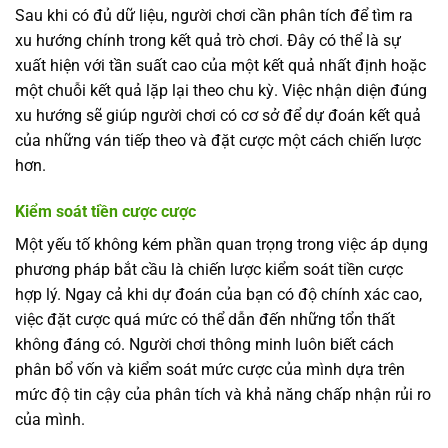
Sau khi có đủ dữ liệu, người chơi cần phân tích để tìm ra
xu hướng chính trong kết quả trò chơi. Đây có thể là sự
xuất hiện với tần suất cao của một kết quả nhất định hoặc
một chuỗi kết quả lặp lại theo chu kỳ. Việc nhận diện đúng
xu hướng sẽ giúp người chơi có cơ sở để dự đoán kết quả
của những ván tiếp theo và đặt cược một cách chiến lược
hơn.
Kiểm soát tiền cược
cược
Một yếu tố không kém phần quan trọng trong việc áp dụng
phương pháp bắt cầu là chiến lược kiểm soát tiền cược
hợp lý. Ngay cả khi dự đoán của bạn có độ chính xác cao,
việc đặt cược quá mức có thể dẫn đến những tổn thất
không đáng có. Người chơi thông minh luôn biết cách
phân bổ vốn và kiểm soát mức cược của mình dựa trên
mức độ tin cậy của phân tích và khả năng chấp nhận rủi ro
của mình.