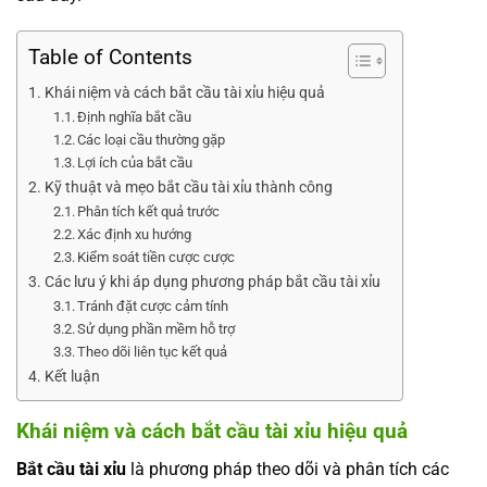
Table of Contents
Khái niệm và cách bắt cầu tài xỉu hiệu quả
Định nghĩa bắt cầu
Các loại cầu thường gặp
Lợi ích của bắt cầu
Kỹ thuật và mẹo bắt cầu tài xỉu thành công
Phân tích kết quả trước
Xác định xu hướng
Kiểm soát tiền cược cược
Các lưu ý khi áp dụng phương pháp bắt cầu tài xỉu
Tránh đặt cược cảm tính
Sử dụng phần mềm hỗ trợ
Theo dõi liên tục kết quả
Kết luận
Khái niệm và cách bắt cầu tài xỉu hiệu quả
Bắt cầu tài xỉu
là phương pháp theo dõi và phân tích các