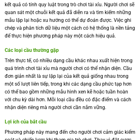
kết quả có tính quy luật trong trò chơi tài xỉu. Người chơi sẽ
quan sát một chuỗi kết quả đã diễn ra và tìm kiếm những
mẫu lặp lại hoặc xu hướng có thể dự đoán được. Việc ghi
chép và phân tích dữ liệu một cách có hệ thống là nền tảng
để thực hiện phương pháp này một cách hiệu quả.
Các loại cầu thường gặp
Trên thực tế, có nhiều dạng cầu khác nhau xuất hiện trong
quá trình chơi tài xỉu mà người chơi có thể nhận diện. Cầu
đơn giản nhất là sự lặp lại của kết quả giống nhau trong
một số lượt liên tiếp, trong khi các dạng cầu phức tạp hơn
có thể bao gồm những mẫu hình xen kẽ hoặc tuần hoàn
với chu kỳ dài hơn. Mỗi loại cầu đều có đặc điểm và cách
nhận diện riêng mà người chơi cần nắm vững.
Lợi ích của bắt cầu
Phương pháp này mang đến cho người chơi cảm giác kiểm
soát và chiến lược khi tham gia trò chơi. Thay vì đặt cược