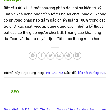
Bắt cầu tài xỉu
là một phương pháp đòi hỏi sự kiên trì, kỷ
luật và khả năng phân tích tốt từ người chơi. Mặc dù không
có phương pháp nào đảm bảo chiến thắng 100% trong các
trò chơi xác suất, việc áp dụng đúng cách những kỹ thuật
bắt cầu có thể giúp người chơi BBET nâng cao khả năng
dự đoán và đưa ra quyết định đặt cược thông minh hơn.
Bài viết này được đăng trong
LIVE CASINO
. Đánh dấu
liên kết thường trực
.
SEO
Bạc Nhớ Lô Đề – Kỹ Thuật
Poker Chuyên Nghiệp – Luật