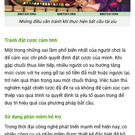
Những điều cần tránh khi thực hiện bắt cầu tài xỉu
Tránh đặt cược cảm tính
Một trong những sai lầm phổ biến nhất của người chơi là
để cảm xúc chi phối quyết định đặt cược của mình. Khi
gặp chuỗi thua liên tiếp, nhiều người có xu hướng tăng
mức cược với hy vọng gỡ lại số tiền đã mất hoặc ngược lại,
trở nên quá thận trọng sau một chuỗi thắng. Việc tuân thủ
nghiêm ngặt chiến lược đã đề ra và không để cảm xúc can
thiệp vào quá trình ra quyết định là yếu tố quan trọng để
duy trì hiệu quả của phương pháp bắt cầu.
Sử dụng phần mềm hỗ trợ
Trong thời đại công nghệ phát triển mạnh mẽ hiện nay, có
nhiều công cụ và phần mềm được thiết kế đặc biệt để hỗ