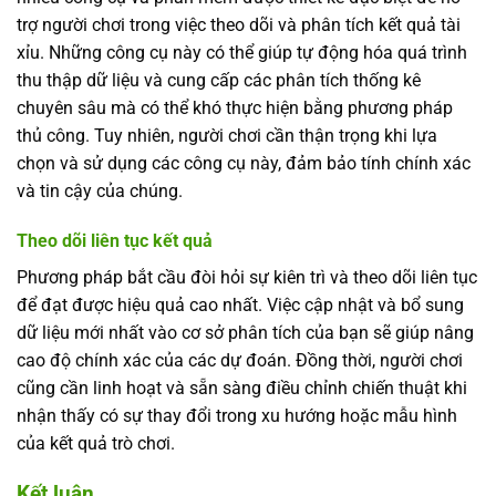
trợ người chơi trong việc theo dõi và phân tích kết quả tài
xỉu. Những công cụ này có thể giúp tự động hóa quá trình
thu thập dữ liệu và cung cấp các phân tích thống kê
chuyên sâu mà có thể khó thực hiện bằng phương pháp
thủ công. Tuy nhiên, người chơi cần thận trọng khi lựa
chọn và sử dụng các công cụ này, đảm bảo tính chính xác
và tin cậy của chúng.
Theo dõi liên tục kết quả
Phương pháp bắt cầu đòi hỏi sự kiên trì và theo dõi liên tục
để đạt được hiệu quả cao nhất. Việc cập nhật và bổ sung
dữ liệu mới nhất vào cơ sở phân tích của bạn sẽ giúp nâng
cao độ chính xác của các dự đoán. Đồng thời, người chơi
cũng cần linh hoạt và sẵn sàng điều chỉnh chiến thuật khi
nhận thấy có sự thay đổi trong xu hướng hoặc mẫu hình
của kết quả trò chơi.
Kết luận